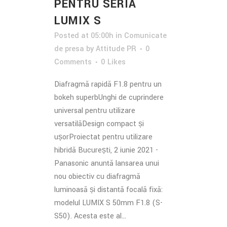
PENTRU SERIA
LUMIX S
Posted at 05:00h
in
Comunicate
de presa
by
Attitude PR
0
Comments
0
Likes
Diafragmă rapidă F1.8 pentru un
bokeh superbUnghi de cuprindere
universal pentru utilizare
versatilăDesign compact și
ușorProiectat pentru utilizare
hibridă București, 2 iunie 2021 -
Panasonic anunță lansarea unui
nou obiectiv cu diafragmă
luminoasă și distanță focală fixă:
modelul LUMIX S 50mm F1.8 (S-
S50). Acesta este al...