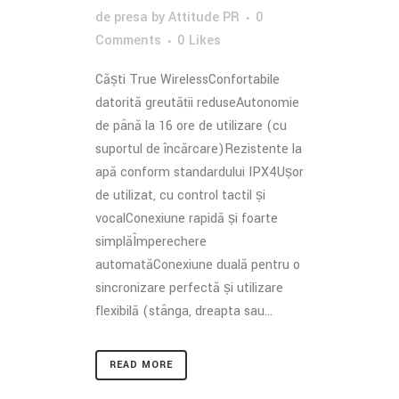
de presa
by
Attitude PR
0
Comments
0
Likes
Căști True WirelessConfortabile
datorită greutății reduseAutonomie
de până la 16 ore de utilizare (cu
suportul de încărcare)Rezistente la
apă conform standardului IPX4Ușor
de utilizat, cu control tactil și
vocalConexiune rapidă și foarte
simplăÎmperechere
automatăConexiune duală pentru o
sincronizare perfectă și utilizare
flexibilă (stânga, dreapta sau...
READ MORE