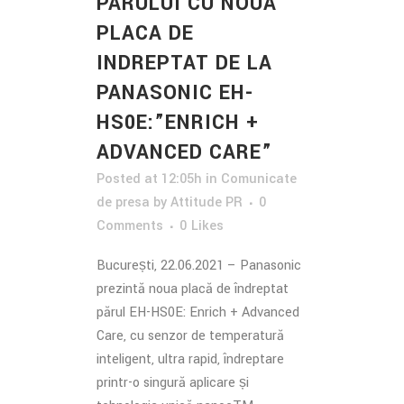
PARULUI CU NOUA
PLACA DE
INDREPTAT DE LA
PANASONIC EH-
HS0E:”ENRICH +
ADVANCED CARE”
Posted at 12:05h
in
Comunicate
de presa
by
Attitude PR
0
Comments
0
Likes
București, 22.06.2021 – Panasonic
prezintă noua placă de îndreptat
părul EH-HS0E: Enrich + Advanced
Care, cu senzor de temperatură
inteligent, ultra rapid, îndreptare
printr-o singură aplicare și