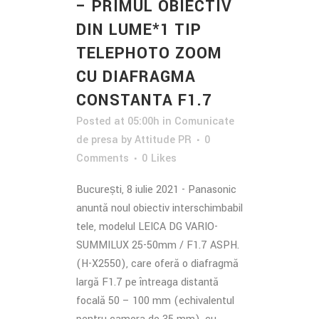
– PRIMUL OBIECTIV
DIN LUME*1 TIP
TELEPHOTO ZOOM
CU DIAFRAGMA
CONSTANTA F1.7
Posted at 05:00h
in
Comunicate
de presa
by
Attitude PR
0
Comments
0
Likes
București, 8 iulie 2021 - Panasonic
anunță noul obiectiv interschimbabil
tele, modelul LEICA DG VARIO-
SUMMILUX 25-50mm / F1.7 ASPH.
(H-X2550), care oferă o diafragmă
largă F1.7 pe întreaga distanță
focală 50 – 100 mm (echivalentul