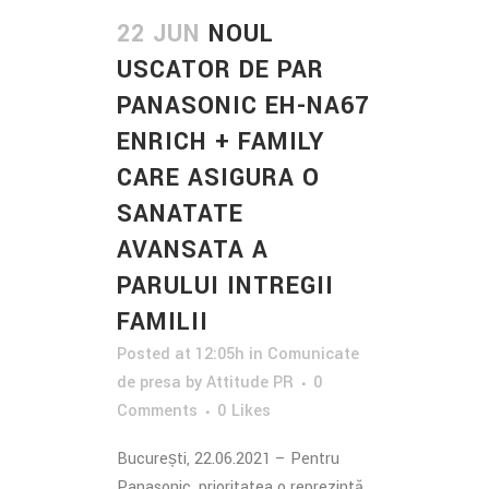
22 JUN
NOUL
USCATOR DE PAR
PANASONIC EH-NA67
ENRICH + FAMILY
CARE ASIGURA O
SANATATE
AVANSATA A
PARULUI INTREGII
FAMILII
Posted at 12:05h
in
Comunicate
de presa
by
Attitude PR
0
Comments
0
Likes
București, 22.06.2021 – Pentru
Panasonic, prioritatea o reprezintă