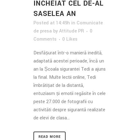
INCHEIAT CEL DE-AL
SASELEA AN
Posted at 14:49h
in
Comunicate
de presa
by
Attitude PR
0
Comments
0
Likes
Desfășurat într-o manieră inedită,
adaptată acestei perioade, încă un
an la Școala siguranței Tedi a ajuns
la final. Multe lecții online, Tedi
îmbrățișat de la distanță,
entuziasm și emoții regăsite în cele
peste 27.000 de fotografii cu
activități despre siguranță realizate
de elevi de clasa...
READ MORE