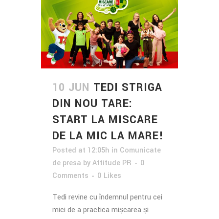
10 JUN
TEDI STRIGA
DIN NOU TARE:
START LA MISCARE
DE LA MIC LA MARE!
Posted at 12:05h
in
Comunicate
de presa
by
Attitude PR
0
Comments
0
Likes
Tedi revine cu îndemnul pentru cei
mici de a practica mișcarea și