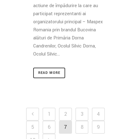
acțiune de împădurire la care au
participat reprezentanți ai
organizatorului principal – Maspex
Romania prin brandul Bucovina
alături de Primăria Dorna
Candrenilor, Ocolul Silvic Dorna,
Ocolul Silvic...
READ MORE
1
2
3
4
5
6
7
8
9