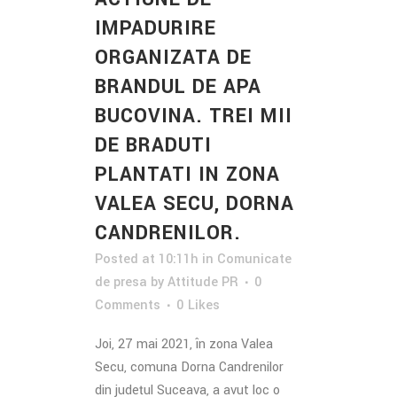
IMPADURIRE
ORGANIZATA DE
BRANDUL DE APA
BUCOVINA. TREI MII
DE BRADUTI
PLANTATI IN ZONA
VALEA SECU, DORNA
CANDRENILOR.
Posted at 10:11h
in
Comunicate
de presa
by
Attitude PR
0
Comments
0
Likes
Joi, 27 mai 2021, în zona Valea
Secu, comuna Dorna Candrenilor
din județul Suceava, a avut loc o