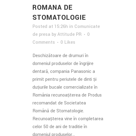
ROMANA DE
STOMATOLOGIE
Posted at 15:26h
in
Comunicate
de presa
by
Attitude PR
0
Comments
0
Likes
Deschizătoare de drumuri în
domeniul produselor de îngrijire
dentară, compania Panasonic a
primit pentru periuțele de dinți și
dușurile bucale comercializate în
România recunoașterea de Produs
recomandat de Societatea
Română de Stomatologie.
Recunoașterea vine în completarea
celor 50 de ani de tradiție în
domeniul produselor...