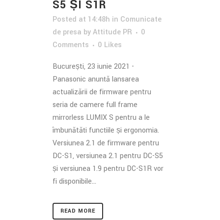
S5 ȘI S1R
Posted at 14:48h
in
Comunicate
de presa
by
Attitude PR
0
Comments
0
Likes
București, 23 iunie 2021 -
Panasonic anunță lansarea
actualizării de firmware pentru
seria de camere full frame
mirrorless LUMIX S pentru a le
îmbunătăți funcțiile și ergonomia.
Versiunea 2.1 de firmware pentru
DC-S1, versiunea 2.1 pentru DC-S5
și versiunea 1.9 pentru DC-S1R vor
fi disponibile...
READ MORE