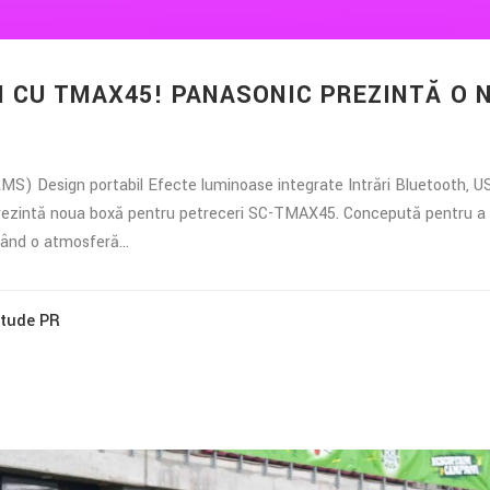
M CU TMAX45! PANASONIC PREZINTĂ O 
MS) Design portabil Efecte luminoase integrate Intrări Bluetooth, US
c prezintă noua boxă pentru petreceri SC-TMAX45. Concepută pentru a 
eând o atmosferă...
itude PR