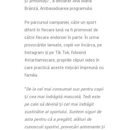
și armonioși”
, a declarat Ana Maria
Brânză, Ambasadoarea programului.
Pe parcursul campaniei, câte un sport
diferit în fiecare lună va fi promovat de
către fiecare endorser în parte. În urma
provocărilor lansate, copiii vor încărca, pe
Instagram și pe Tik Tok, folosind
#startlamiscare, propriile clipuri video în
care practică aceste mișcări împreună cu
familia.
”
De la cel mai consumat suc pentru copii
și cea mai îndrăgită mascotă, Tedi este
pe cale să devină și cel mai îndrăgit
susținător al sportului. Suntem siguri de
asta pentru că a pregătit, alături de
cunoscuți sportivi, provocări antrenante și