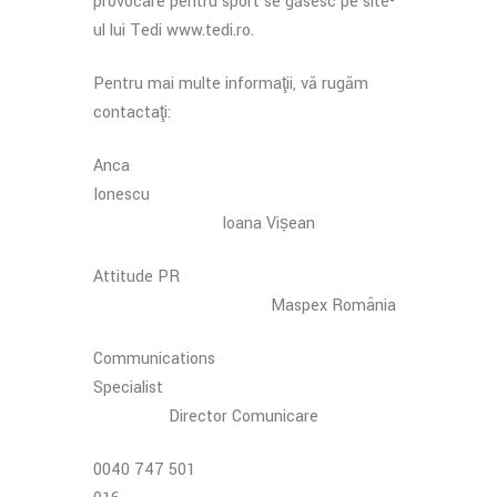
provocare pentru sport se găsesc pe site-
ul lui Tedi www.tedi.ro.
Pentru mai multe informaţii, vă rugăm
contactaţi:
Anca
Ionescu
Ioana Vișean
Attitude PR
Maspex România
Communications
Specialist
Director Comunicare
0040 747 501