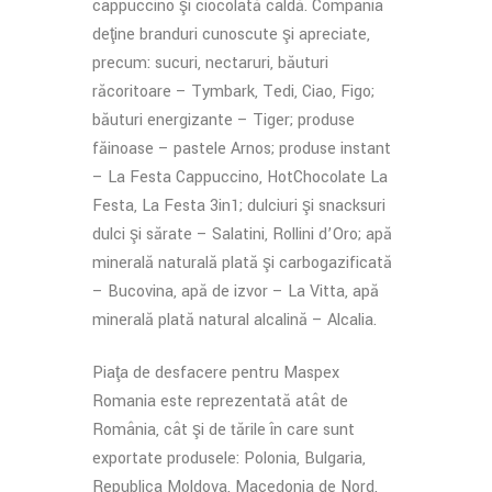
cappuccino şi ciocolată caldă. Compania
deţine branduri cunoscute şi apreciate,
precum: sucuri, nectaruri, băuturi
răcoritoare – Tymbark, Tedi, Ciao, Figo;
băuturi energizante – Tiger; produse
făinoase – pastele Arnos; produse instant
– La Festa Cappuccino, HotChocolate La
Festa, La Festa 3in1; dulciuri şi snacksuri
dulci şi sărate – Salatini, Rollini d’Oro; apă
minerală naturală plată şi carbogazificată
– Bucovina, apă de izvor – La Vitta, apă
minerală plată natural alcalină – Alcalia.
Piaţa de desfacere pentru Maspex
Romania este reprezentată atât de
România, cât şi de țările în care sunt
exportate produsele: Polonia, Bulgaria,
Republica Moldova, Macedonia de Nord,