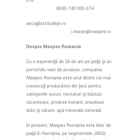
016
0040 740 005 074
anca@attitudepr.ro
i.visean@maspex.ro
Despre Maspex Romania
Cu o experienţă de 25 de ani pe piaţă şi un
portofoliu vast de produse, compania
Maspex Romania este unul dintre cei mai
cunoscuţi producători din ţară pentru
categoriile sucuri, nectaruri şi băuturi
răcoritoare, produse instant, snacksuri
dulci şi sărate, apă minerală naturală.
În prezent, Maspex Romania este lider de
piaţă în România, pe segmentele JNSD,