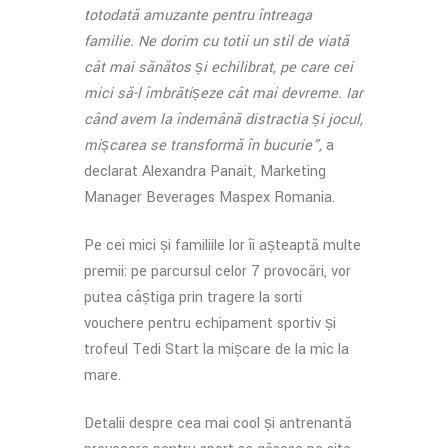
totodată amuzante pentru întreaga
familie. Ne dorim cu toții un stil de viață
cât mai sănătos și echilibrat, pe care cei
mici să-l îmbrățișeze cât mai devreme. Iar
când avem la îndemână distracția și jocul,
mișcarea se transformă în bucurie”,
a
declarat Alexandra Panait, Marketing
Manager Beverages Maspex Romania.
Pe cei mici și familiile lor îi așteaptă multe
premii: pe parcursul celor 7 provocări, vor
putea câștiga prin tragere la sorți
vouchere pentru echipament sportiv și
trofeul Tedi Start la mișcare de la mic la
mare.
Detalii despre cea mai cool și antrenantă