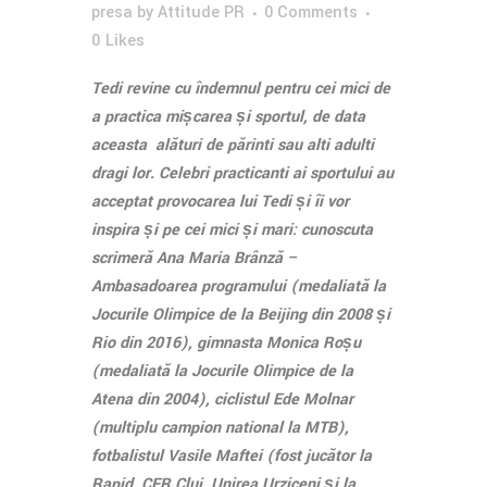
presa
by
Attitude PR
0 Comments
0
Likes
Tedi revine cu îndemnul pentru cei mici de
a practica mișcarea și sportul, de data
aceasta alături de părinți sau alți adulți
dragi lor. Celebri practicanți ai sportului au
acceptat provocarea lui Tedi și îi vor
inspira și pe cei mici și mari: cunoscuta
scrimeră Ana Maria Brânză –
Ambasadoarea programului (medaliată la
Jocurile Olimpice de la Beijing din 2008 și
Rio din 2016), gimnasta Monica Roșu
(medaliată la Jocurile Olimpice de la
Atena din 2004), ciclistul Ede Molnar
(multiplu campion național la MTB),
fotbalistul Vasile Maftei (fost jucător la
Rapid, CFR Cluj, Unirea Urziceni și la