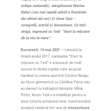
echipa națională), alergătoarea Marina
Baboi (cea mai rapidă atletă a României
din ultimii doi ani) și Oana Zara –
coregrafă, actriță și dansatoare. Cu toții
strigă, împreună cu Tedi: ”Start la mișcare
de la mic la mare”.
București, 10 mai 2021 –
Lansată la
finalul anului 2017, campania ”Start la
mișcare cu Tedi” s-a bucurat de mult
succes în rândul copiilor care au jucat
handbal cu marea sportivă Cristina Neagu,
au făcut gimnastică cu Cătălina Ponor sau
au dansat cu îndrăgitul dansator Mihai
Petre. Acum Tedi s-a mobilizat pentru a
duce totul la următorul nivel, transformând
această inițiativă într-una de
interacțiune
,