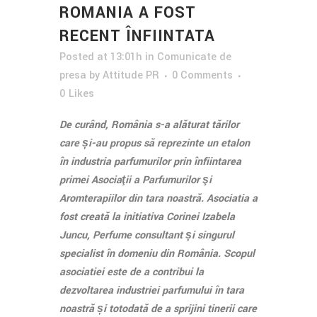
ROMANIA A FOST
RECENT ÎNFIINTATA
Posted at 13:01h
in
Comunicate de
presa
by
Attitude PR
0 Comments
0
Likes
De curând, România s-a alăturat țărilor
care și-au propus să reprezinte un etalon
în industria parfumurilor prin înființarea
primei Asociaţii a Parfumurilor şi
Aromterapiilor din țara noastră. Asociația a
fost creată la inițiativa Corinei Izabela
Juncu, Perfume consultant și singurul
specialist în domeniu din România. Scopul
asociației este de a contribui la
dezvoltarea industriei parfumului în țara
noastră și totodată de a sprijini tinerii care