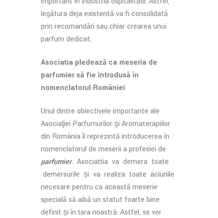
important în industria ospitalității. Astfel,
legătura deja existentă va fi consolidată
prin recomandări sau chiar crearea unui
parfum dedicat.
Asociația pledează ca meseria de
parfumier să fie introdusă în
nomenclatorul României
Unul dintre obiectivele importante ale
Asociaţiei Parfumurilor şi Aromaterapiilor
din România îl reprezintă introducerea în
nomenclatorul de meserii a profesiei de
parfumier
. Asociațția va demera toate
demersurile și va realiza toate aciunile
necesare pentru ca această meserie
specială să aibă un statut foarte bine
definit și în țara noastră. Astfel, se vor