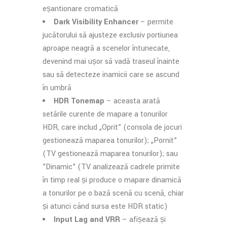
eșantionare cromatică
Dark Visibility Enhancer
– permite
jucătorului să ajusteze exclusiv porțiunea
aproape neagră a scenelor întunecate,
devenind mai ușor să vadă traseul înainte
sau să detecteze inamicii care se ascund
în umbră
HDR Tonemap
– aceasta arată
setările curente de mapare a tonurilor
HDR, care includ „Oprit” (consola de jocuri
gestionează maparea tonurilor); „Pornit”
(TV gestionează maparea tonurilor); sau
”Dinamic” (TV analizează cadrele primite
în timp real și produce o mapare dinamică
a tonurilor pe o bază scenă cu scenă, chiar
și atunci când sursa este HDR static)
Input Lag and VRR
– afișează și