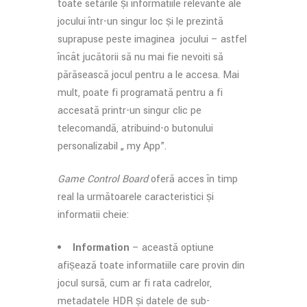
toate setările și informațiile relevante ale
jocului într-un singur loc și le prezintă
suprapuse peste imaginea jocului – astfel
încât jucătorii să nu mai fie nevoiți să
părăsească jocul pentru a le accesa. Mai
mult, poate fi programată pentru a fi
accesată printr-un singur clic pe
telecomandă, atribuind-o butonului
personalizabil „ my App”.
Game Control Board
oferă acces în timp
real la următoarele caracteristici și
informații cheie:
Information
– această opțiune
afișează toate informațiile care provin din
jocul sursă, cum ar fi rata cadrelor,
metadatele HDR și datele de sub-