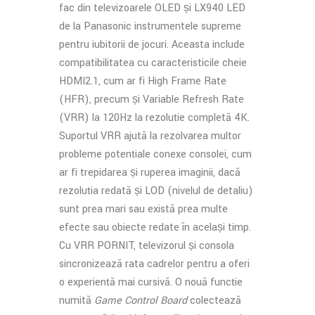
fac din televizoarele OLED și LX940 LED
de la Panasonic instrumentele supreme
pentru iubitorii de jocuri. Aceasta include
compatibilitatea cu caracteristicile cheie
HDMI2.1, cum ar fi High Frame Rate
(HFR), precum și Variable Refresh Rate
(VRR) la 120Hz la rezoluție completă 4K.
Suportul VRR ajută la rezolvarea multor
probleme potențiale conexe consolei, cum
ar fi trepidarea și ruperea imaginii, dacă
rezoluția redată și LOD (nivelul de detaliu)
sunt prea mari sau există prea multe
efecte sau obiecte redate în același timp.
Cu VRR PORNIT, televizorul și consola
sincronizează rata cadrelor pentru a oferi
o experiență mai cursivă. O nouă funcție
numită
Game Control Board
colectează