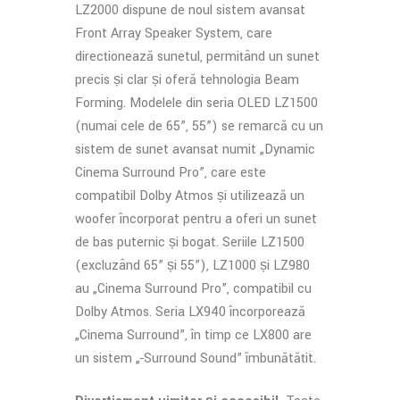
LZ2000 dispune de noul sistem avansat
Front Array Speaker System, care
direcționează sunetul, permițând un sunet
precis și clar și oferă tehnologia Beam
Forming. Modelele din seria OLED LZ1500
(numai cele de 65”, 55”) se remarcă cu un
sistem de sunet avansat numit „Dynamic
Cinema Surround Pro”, care este
compatibil Dolby Atmos și utilizează un
woofer încorporat pentru a oferi un sunet
de bas puternic și bogat. Seriile LZ1500
(excluzând 65” și 55”), LZ1000 și LZ980
au „Cinema Surround Pro”, compatibil cu
Dolby Atmos. Seria LX940 încorporează
„Cinema Surround”, în timp ce LX800 are
un sistem „
Surround Sound” îmbunătățit.