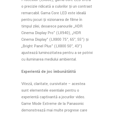
o precizie ridicată a culorilor și un contrast
remarcabil. Gama Core LED este ideală
pentru jocuri și vizionarea de filme în
timpul zilei, deoarece panourile „HDR
Cinema Display Pro” (LX940), „HDR
Cinema Display” (LX800 75”, 65”, 55”) și
„Bright Panel Plus” (LX800 50”, 43”)
ajustează luminozitatea pentru a se potrivi
cu iluminarea mediului ambiental.
Experiență de joc îmbunătățită
Viteză, claritate, cursivitate – acestea
sunt elementele esențiale pentru o
experiență captivantă a jocurilor video.
Game Mode Extreme de la Panasonic
demonstrează mai multe progrese care