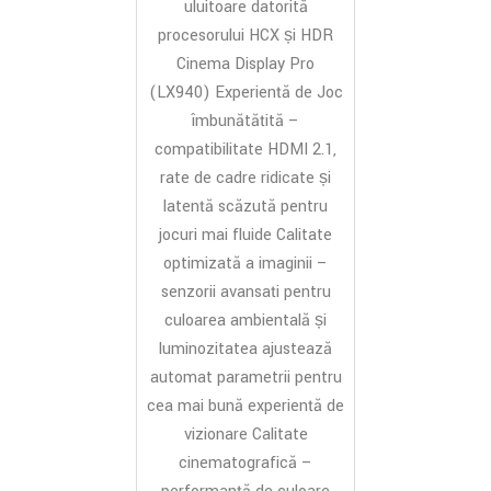
uluitoare datorită
procesorului HCX și HDR
Cinema Display Pro
(LX940) Experiență de Joc
îmbunătățită –
compatibilitate HDMI 2.1,
rate de cadre ridicate și
latență scăzută pentru
jocuri mai fluide Calitate
optimizată a imaginii –
senzorii avansați pentru
culoarea ambientală și
luminozitatea ajustează
automat parametrii pentru
cea mai bună experiență de
vizionare Calitate
cinematografică –