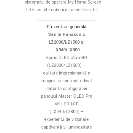
sistemului de operare My Home Screen
7.0 și cu alte opțiuni de accesibilitate.
Prezentare generală
Seriile Panasonic
LZ2000/LZ1500 și
LX940/LX800
Ecran OLED Ultra HD
(LZ2000/LZ1500) –
calitate impresionantă a
imaginii cu contrast ridicat
datorită configurației
panoului Master OLED Pro
4K LED-LCD
(LX940/LX800) –
experiență de vizionare
captivantă și luminozitate