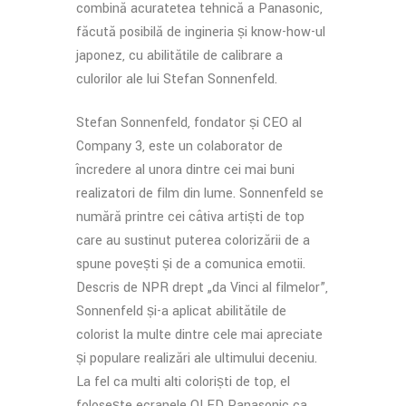
combină acuratețea tehnică a Panasonic,
făcută posibilă de ingineria și know-how-ul
japonez, cu abilitățile de calibrare a
culorilor ale lui Stefan Sonnenfeld.
Stefan Sonnenfeld, fondator și CEO al
Company 3, este un colaborator de
încredere al unora dintre cei mai buni
realizatori de film din lume. Sonnenfeld se
numără printre cei câțiva artiști de top
care au susținut puterea colorizării de a
spune povești și de a comunica emoții.
Descris de NPR drept „da Vinci al filmelor”,
Sonnenfeld și-a aplicat abilitățile de
colorist la multe dintre cele mai apreciate
și populare realizări ale ultimului deceniu.
La fel ca mulți alți coloriști de top, el
folosește ecranele OLED Panasonic ca