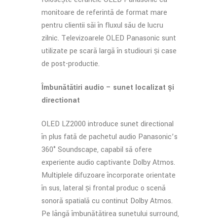
monitoare de referință de format mare
pentru clienții săi în fluxul său de lucru
zilnic. Televizoarele OLED Panasonic sunt
utilizate pe scară largă în studiouri și case
de post-producție.
Îmbunătățiri audio – sunet localizat și
direcționat
OLED LZ2000 introduce sunet direcțional
în plus față de pachetul audio Panasonic’s
360° Soundscape, capabil să ofere
experiențe audio captivante Dolby Atmos.
Multiplele difuzoare încorporate orientate
în sus, lateral și frontal produc o scenă
sonoră spațială cu conținut Dolby Atmos.
Pe lângă îmbunătățirea sunetului surround,