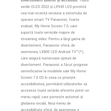
Divertisment uimitor și accesibil.
Toate
seriile OLED 2022 și LX940 LED prezintă
cea mai recentă versiune a sistemului de
operare smart TV Panasonic, foarte
evaluat, My Home Screen 7.0, care
suportă toate serviciile majore de
streaming video. Pentru a lărgi gama de
divertisment, Panasonic oferă, de
asemenea, LX800 LED Android TV™(*),
care asigură numeroase opțiuni de
divertisment. Panasonic a făcut progrese
semnificative la modelele sale My Home
Screen 7.0 OS în ceea ce privește
accesibilitatea, permițând utilizatorilor să
acceseze toate setările aferente printr-un
meniu rapid, care pornește automat și
ghidarea vocală. Noul meniu de
accesibilitate oferă, de asemenea, o