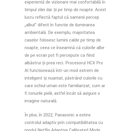
experiență de vizionare mai confortabilă în
timpul zilei dar și pe timp de noapte. Acest
lucru reflectă faptul că oamenii percep
„albul” diferit în funcție de iluminarea
ambientală. De exemplu, majoritatea
caselor folosesc lumini calde pe timp de
noapte, ceea ce înseamnă că culorile albe
de pe ecran pot fi percepute ca fiind
albăstrui și prea reci. Procesorul HCX Pro
AI funcționează într-un mod extrem de
inteligent și nuanțat, păstrând culorile cu
care ochiul uman este familiarizat, cum ar
fi tonurile pielii, astfel încât să asigure o
imagine naturală.
În plus, în 2022, Panasonic a extins
controlul adaptiv prin compatibilitatea cu
modul Netflix Adaptive Calibrated Mode