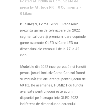
Posted at 13:00h
in
Comunicate de
presa
by
Attitude PR
0 Comments
0
Likes
București, 12 mai 2022
– Panasonic
prezintă gama de televizoare din 2022,
segmentul core și premium, care cuprinde
game avansate OLED și Core LED cu
dimensiuni ale ecranului de la 77 la 42
inch.
Modelele din 2022 încorporează noi funcții
pentru jocuri, inclusiv Game Control Board
și îmbunătățiri ale latenței pentru jocuri de
60 Hz. De asemenea, HDMI2.1 cu funcții
avansate pentru jocuri este acum
disponibil pe întreaga linie OLED 2022,
indiferent de dimensiunea ecranului.