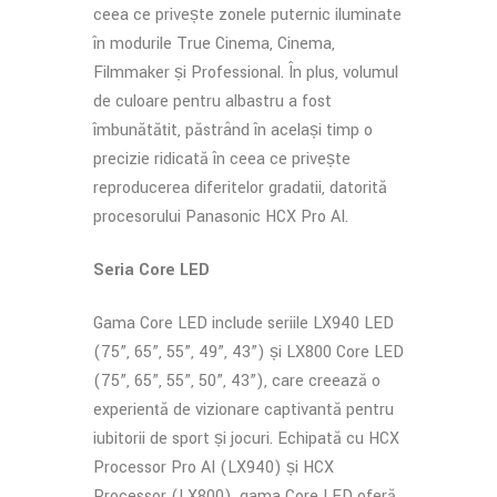
ceea ce privește zonele puternic iluminate
în modurile True Cinema, Cinema,
Filmmaker și Professional. În plus, volumul
de culoare pentru albastru a fost
îmbunătățit, păstrând în același timp o
precizie ridicată în ceea ce privește
reproducerea diferitelor gradații, datorită
procesorului Panasonic HCX Pro AI.
Seria Core LED
Gama Core LED include seriile LX940 LED
(75”, 65”, 55”, 49”, 43”) și LX800 Core LED
(75”, 65”, 55”, 50”, 43”), care creează o
experiență de vizionare captivantă pentru
iubitorii de sport și jocuri. Echipată cu HCX
Processor Pro AI (LX940) și HCX
Processor (LX800), gama Core LED oferă