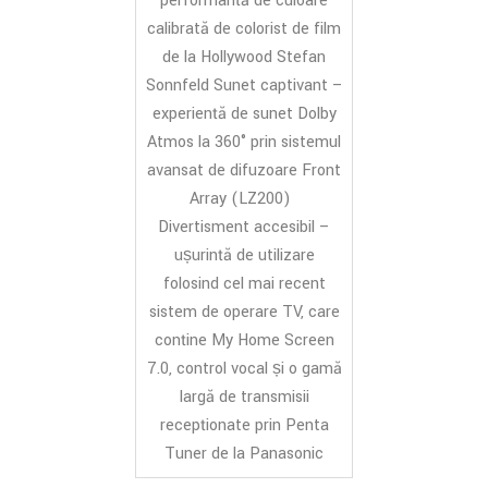
performanță de culoare
calibrată de colorist de film
de la Hollywood Stefan
Sonnfeld Sunet captivant –
experiență de sunet Dolby
Atmos la 360° prin sistemul
avansat de difuzoare Front
Array (LZ200)
Divertisment accesibil –
ușurință de utilizare
folosind cel mai recent
sistem de operare TV, care
conține My Home Screen
7.0, control vocal și o gamă
largă de transmisii
recepționate prin Penta
Tuner de la Panasonic