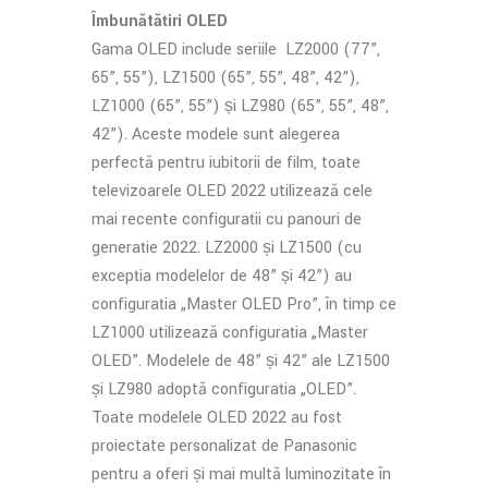
Îmbunătățiri OLED
Gama OLED include seriile LZ2000 (77”,
65”, 55”), LZ1500 (65”, 55”, 48”, 42”),
LZ1000 (65”, 55”) și LZ980 (65”, 55”, 48”,
42”). Aceste modele sunt alegerea
perfectă pentru iubitorii de film, toate
televizoarele OLED 2022 utilizează cele
mai recente configurații cu panouri de
generație 2022. LZ2000 și LZ1500 (cu
excepția modelelor de 48” și 42”) au
configurația „Master OLED Pro”, în timp ce
LZ1000 utilizează configurația „Master
OLED”. Modelele de 48” și 42” ale LZ1500
și LZ980 adoptă configurația „OLED”.
Toate modelele OLED 2022 au fost
proiectate personalizat de Panasonic
pentru a oferi și mai multă luminozitate în