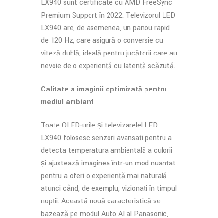
LX940 sunt certificate cu AMD FreeSync
Premium Support în 2022. Televizorul LED
LX940 are, de asemenea, un panou rapid
de 120 Hz, care asigură o conversie cu
viteză dublă, ideală pentru jucătorii care au
nevoie de o experiență cu latență scăzută.
Calitate a imaginii optimizată pentru
mediul ambiant
Toate OLED-urile și televizarelel LED
LX940 folosesc senzori avansați pentru a
detecta temperatura ambientală a culorii
și ajustează imaginea într-un mod nuanțat
pentru a oferi o experiență mai naturală
atunci când, de exemplu, vizionați în timpul
nopții. Această nouă caracteristică se
bazează pe modul Auto AI al Panasonic,