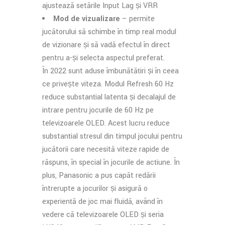
ajustează setările Input Lag și VRR
Mod de vizualizare
– permite
jucătorului să schimbe în timp real modul
de vizionare și să vadă efectul în direct
pentru a-și selecta aspectul preferat.
În 2022 sunt aduse îmbunătățiri și în ceea
ce privește viteza. Modul Refresh 60 Hz
reduce substanțial latența și decalajul de
intrare pentru jocurile de 60 Hz pe
televizoarele OLED. Acest lucru reduce
substanțial stresul din timpul jocului pentru
jucătorii care necesită viteze rapide de
răspuns, în special în jocurile de acțiune. În
plus, Panasonic a pus capăt redării
întrerupte a jocurilor și asigură o
experiență de joc mai fluidă, având în
vedere că televizoarele OLED și seria