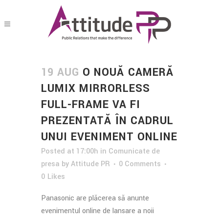
19 AUG
O NOUĂ CAMERĂ
LUMIX MIRRORLESS
FULL-FRAME VA FI
PREZENTATĂ ÎN CADRUL
UNUI EVENIMENT ONLINE
Posted at 17:00h
in
Comunicate de
presa
by
Attitude PR
0 Comments
0
Likes
Panasonic are plăcerea să anunțe
evenimentul online de lansare a noii